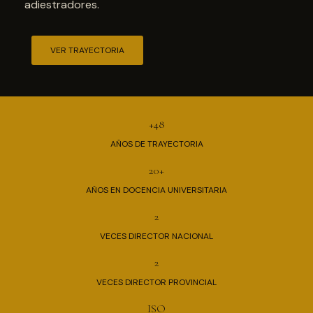
adiestradores.
VER TRAYECTORIA
+48
AÑOS DE TRAYECTORIA
20+
AÑOS EN DOCENCIA UNIVERSITARIA
2
VECES DIRECTOR NACIONAL
2
VECES DIRECTOR PROVINCIAL
ISO